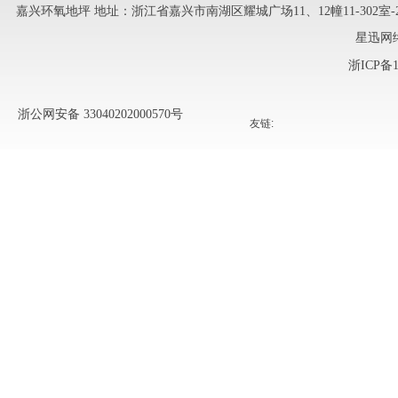
嘉兴环氧地坪
地址：浙江省嘉兴市南湖区耀城广场11、12幢11-302室-241 
星迅网
浙ICP备1
浙公网安备 33040202000570号
友链: