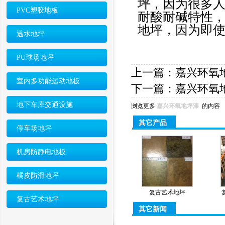
坪
，因为很多
PVC塑胶地板
耐酸耐碱特性
地坪，因为即
透水地坪
PU球场地坪
上一篇：
嘉兴环氧
室内多功能运动地板
下一篇：
嘉兴环氧
地下车库交通设施
浏览更多
嘉兴环氧地坪漆
的内容
其它产品
停车场地坪
机房防静电地板
橘皮防滑地坪
复古艺术地坪
复古艺术地坪
其它新闻