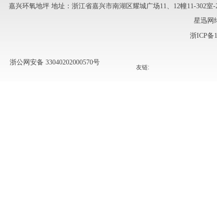
嘉兴环氧地坪
地址：浙江省嘉兴市南湖区耀城广场11、12幢11-302室-241 
星迅网
浙ICP备1
浙公网安备 33040202000570号
友链: